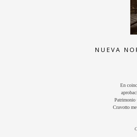
NUEVA NO
En coinc
aprobaci
Patrimonio 
Cravotto med
C