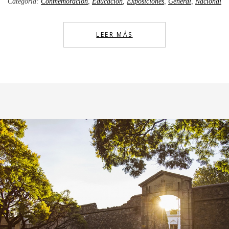
Categoría:
Conmemoración
,
Educación
,
Exposiciones
,
General
,
Nacional
LEER MÁS