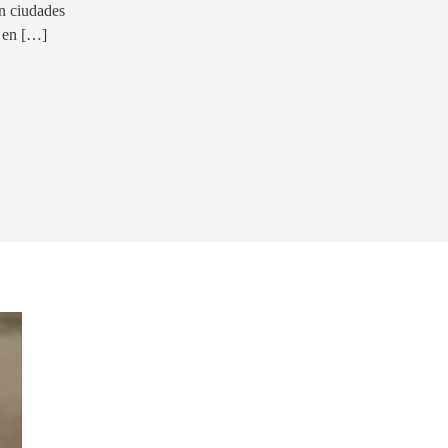
n ciudades
ó en […]