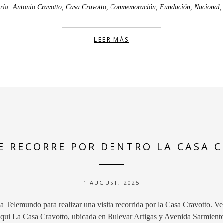
ría:
Antonio Cravotto
,
Casa Cravotto
,
Conmemoración
,
Fundación
,
Nacional
LEER MÁS
E RECORRE POR DENTRO LA CASA 
1 AUGUST, 2025
 Telemundo para realizar una visita recorrida por la Casa Cravotto. Ve
ui La Casa Cravotto, ubicada en Bulevar Artigas y Avenida Sarmiento